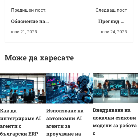
Предишен пост:
Следващ пост
Обяснение на
Преглед на
основните
различните видове
юли 21, 2025
юли 24, 2025
принципи зад
чатботове, като
функционирането
тези, базирани на
на чатботовете.
правила, и AI-
Може да харесате
базирани чатботове
Внедряване на
Как да
Използване на
локални езикови
интегрираме AI
автономни AI
модели за работа
агенти с
агенти за
с
български ERP
проучване на