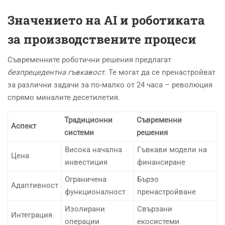
Значението на AI и роботиката
за производствените процеси
Съвременните роботични решения предлагат
безпрецедентна гъвкавост
. Те могат да се пренастройват
за различни задачи за по-малко от 24 часа – революция
спрямо миналите десетилетия.
Традиционни
Съвременни
Аспект
системи
решения
Висока начална
Гъвкави модели на
Цена
инвестиция
финансиране
Ограничена
Бързо
Адаптивност
функционалност
пренастройване
Изолирани
Свързани
Интеграция
операции
екосистеми