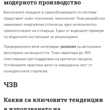
модерното производство
Бионичните хващачи и самообучаващите се системи
представят ново поколение
технология
. Тези разработки
намаляват енергийния отпечатък чрез интелигентно
преизползване на отпадъци. Един от водещите примери
са модулните инсталации за рециклиране.
Предприятията вече интегрират
решения
за автономно
регулиране на мощността. Това гарантира до 30%
спестявания при поддръжка на критични процеси.
Устойчивите практики вече са неразделна част от
конкурентните стратегии.
ЧЗВ
Какви са ключовите тенденции
в използването на