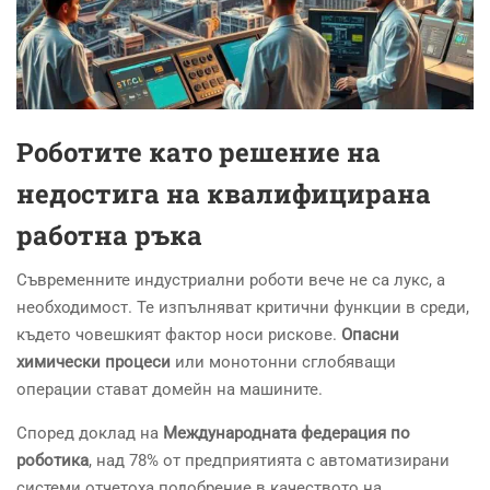
Роботите като решение на
недостига на квалифицирана
работна ръка
Съвременните индустриални роботи вече не са лукс, а
необходимост. Те изпълняват критични функции в среди,
където човешкият фактор носи рискове.
Опасни
химически процеси
или монотонни сглобяващи
операции стават домейн на машините.
Според доклад на
Международната федерация по
роботика
, над 78% от предприятията с автоматизирани
системи отчетоха подобрение в качеството на