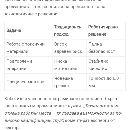
продукцията. Това се дължи на прецизността на
технологичните решения:
Традиционен
Роботизирано
Задача
подход
решение
Работа с токсични
Висок
Пълна
материали
здравен риск
безопасност
Повторяеми
Ниска
Стабилно
операции
мотивация
качество
Човешка
Точност до 0.01
Прецизен монтаж
грешка
мм
Коботите с улеснено програмиране позволяват бърза
адаптация към променливите нужди.
„Технологията не
отнема работни места – тя създава възможности за по-
високо квалифициран труд“
, коментират експерти от
сектора.