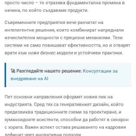
просто число – то отразява фундаментална промяна в
начина, по който създаваме продукти.
Съвременните предприятия вече разчитат на
интелигентни решения, които комбинират напреднали
изчислителни мощности с прецизни механизми. Тези
системи не само повишават ефективността, но и отварят
врати към
нови бизнес модели
и устойчиви практики.
🚀 Разгледайте нашето решение:
Консултации за
внедряване на AI
Пет основни направления оформят новия лик на
индустрията. Сред тях са генеративният дизайн, който
предизвиква традиционните схеми за проектиране, и
хуманоидните асистенти, способни да работят в синхрон
с хората. Важен аспект остава решаването на кадровия
дефицит чрез иновативни подходи.