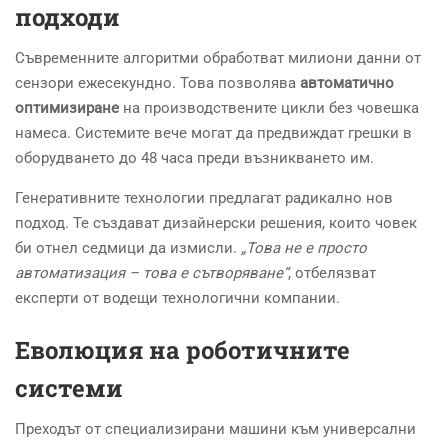
подходи
Съвременните алгоритми обработват милиони данни от
сензори ежесекундно. Това позволява
автоматично
оптимизиране
на производствените цикли без човешка
намеса. Системите вече могат да предвиждат грешки в
оборудването до 48 часа преди възникването им.
Генеративните технологии предлагат радикално нов
подход. Те създават дизайнерски решения, които човек
би отнел седмици да измисли.
„Това не е просто
автоматизация – това е сътворяване“
, отбелязват
експерти от водещи технологични компании.
Еволюция на роботичните
системи
Преходът от специализирани машини към универсални