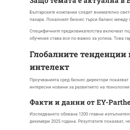
Защо темата е актуална в
Българските компании следят внимателно свето
пазара. Локалният бизнес търси баланс между 
Специфичните предизвикателства включват под
обучение става все по-важно за успеха. Това г
Глобалните тенденции 
интелект
Проучванията сред бизнес директори показват
интересни новини за развитието на технологии
Факти и данни от EY-Parth
Изследването обхвана 1200 главни изпълнител
декември 2025 година. Резултатите показват, 