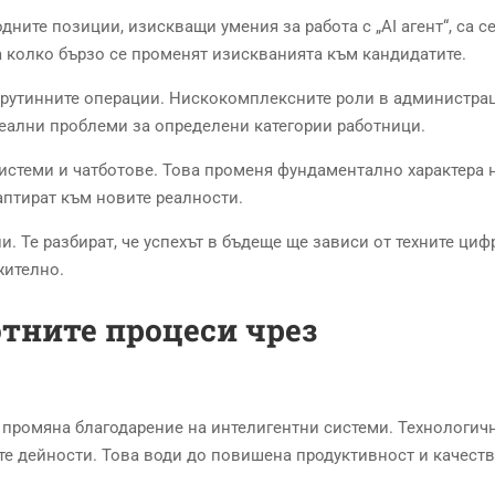
ните позиции, изискващи умения за работа с „AI агент“, са с
 колко бързо се променят изискванията към кандидатите.
 рутинните операции. Нискокомплексните роли в администра
реални проблеми за определени категории работници.
истеми и чатботове. Това променя фундаментално характера 
аптират към новите реалности.
. Те разбират, че успехът в бъдеще ще зависи от техните ци
жително.
тните процеси чрез
промяна благодарение на интелигентни системи. Технологич
е дейности. Това води до повишена продуктивност и качеств