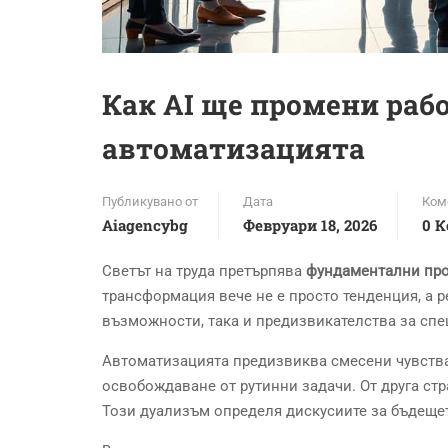
Как AI ще промени рабо
автоматизацията
Публикувано от
Дата
Ком
Aiagencybg
Февруари 18, 2026
0 
Светът на труда претърпява
фундаментални пр
трансформация вече не е просто тенденция, а ре
възможности, така и предизвикателства за спе
Автоматизацията предизвиква смесени чувства 
освобождаване от рутинни задачи. От друга стр
Този дуализъм определя дискусиите за бъдеще