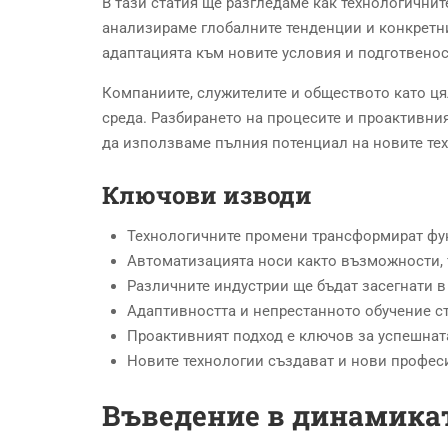
В тази статия ще разгледаме как технологични
анализираме глобалните тенденции и конкретни
адаптацията към новите условия и подготвенос
Компаниите, служителите и обществото като цял
среда. Разбирането на процесите и проактивни
да използваме пълния потенциал на новите те
Ключови изводи
Технологичните промени трансформират фу
Автоматизацията носи както възможности, 
Различните индустрии ще бъдат засегнати в
Адаптивността и непрестанното обучение с
Проактивният подход е ключов за успешна
Новите технологии създават и нови профе
Въведение в динамикат