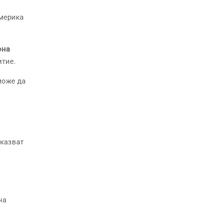
Америка
она
итие.
може да
оказват
на