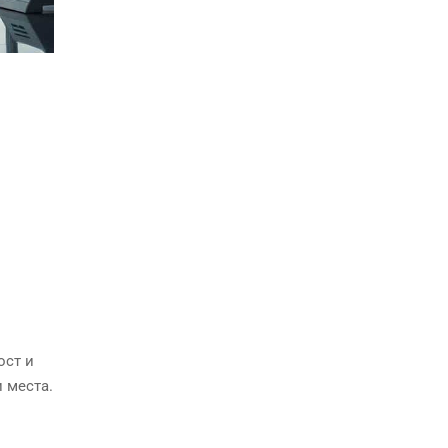
ост и
и места.