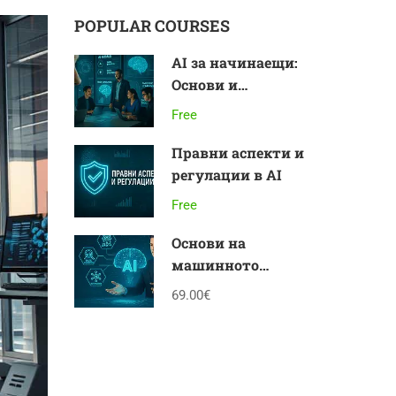
POPULAR COURSES
AI за начинаещи:
Основи и
приложения
Free
Правни аспекти и
регулации в AI
Free
Основи на
машинното
обучение
69.00€