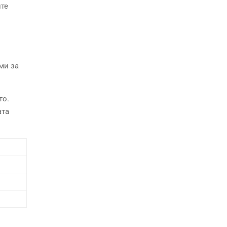
ите
ми за
то.
ата