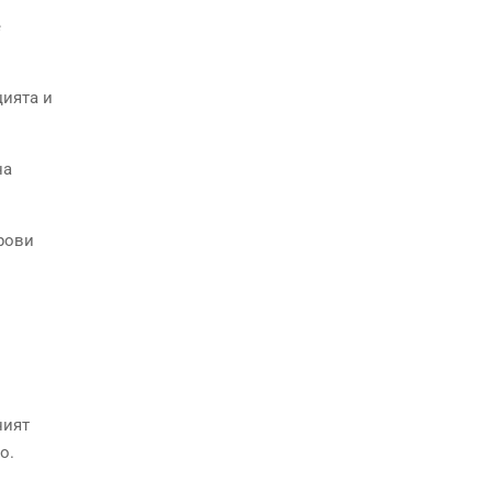
е
цията и
на
фрови
ният
о.