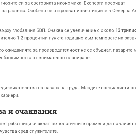
гнозите си за световната икономика. Експерти посочват
 на растежа. Особено се открояват инвестициите в Северна 
ърху глобалния БВП. Очаква се увеличение с около
13 трили
ително 1.2 процентни пункта годишно към темповете на разв
о ожиданията за производителност не се сбъднат, пазарите 
необходимостта от внимателно планиране.
едизвикателства на пазара на труда. Младите специалисти п
 кариери.
а и очаквания
 пет работници очакват технологичните промени да повлияят 
чувства сред служителите.