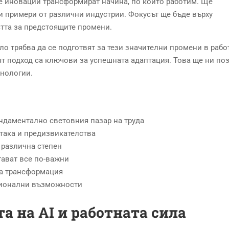
те иновации трансформират начина, по който работим. Ще
 примери от различни индустрии. Фокусът ще бъде върху
тта за предстоящите промени.
о трябва да се подготвят за тези значителни промени в рабо
ят подход са ключови за успешната адаптация. Това ще ни по
хнологии.
ндаментално световния пазар на труда
така и предизвикателства
 различна степен
тават все по-важни
та трансформация
сионални възможности
а на AI и работната сила