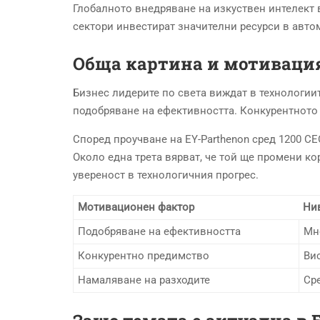
Глобалното внедряване на изкуствен интелект
сектори инвестират значителни ресурси в авто
Обща картина и мотивация
Бизнес лидерите по света виждат в технологии
подобряване на ефективността. Конкурентното
Според проучване на EY-Parthenon сред 1200 CE
Около една трета вярват, че той ще промени ко
увереност в технологичния прогрес.
Мотивационен фактор
Ни
Подобряване на ефективността
Мн
Конкурентно предимство
Ви
Намаляване на разходите
Ср