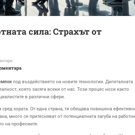
тната сила: Страхът от
ентари
Коментара
омени
под въздействието на новите технологии. Дигиталната
алност, която засяга всеки от нас. Този процес носи както
циалистите в различни сфери.
сред хората. От една страна, тя обещава повишена ефективн
ана, много се притесняват от потенциалната загуба на работн
то на професиите.