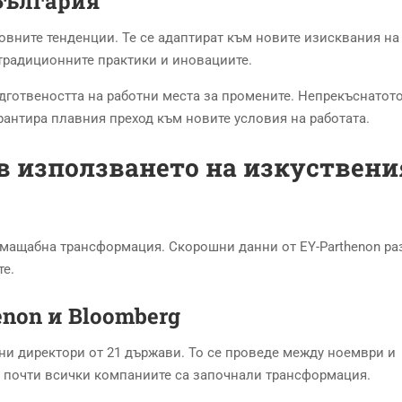
 България
вните тенденции. Те се адаптират към новите изисквания на
традиционните практики и иновациите.
готвеността на работни места за промените. Непрекъснатот
арантира плавния преход към новите условия на работата.
в използването на изкуствени
 мащабна трансформация. Скорошни данни от EY-Parthenon ра
те.
enon и Bloomberg
ни директори от 21 държави. То се проведе между ноември и
че почти всички компаниите са започнали трансформация.