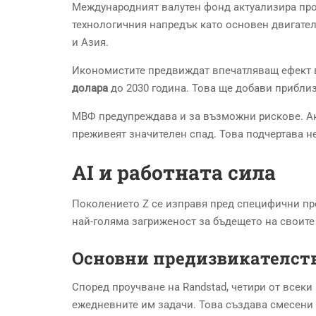
Международният валутен фонд актуализира про
технологичния напредък като основен двигател
и Азия.
Икономистите предвиждат впечатляващ ефект в
долара
до 2030 година. Това ще добави приблиз
МВФ предупреждава и за възможни рискове. Ак
преживеят значителен спад. Това подчертава 
AI и работната сила
Поколението Z се изправя пред специфични пр
най-голяма загриженост за бъдещето на своите
Основни предизвикателств
Според проучване на Randstad, четири от всеки
ежедневните им задачи. Това създава смесени 