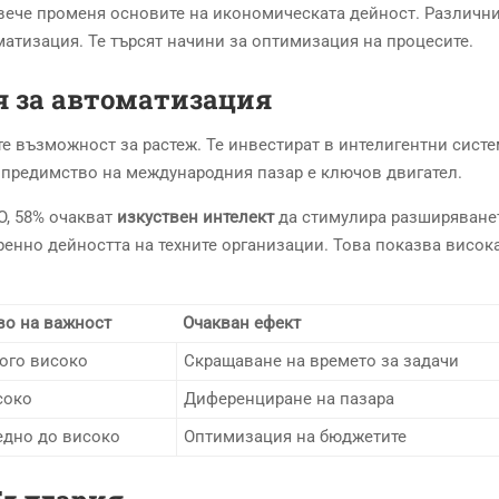
 вече променя основите на икономическата дейност. Различн
матизация. Те търсят начини за оптимизация на процесите.
 за автоматизация
те възможност за растеж. Те инвестират в интелигентни систе
 предимство на международния пазар е ключов двигател.
O, 58% очакват
изкуствен интелект
да стимулира разширяване
ренно дейността на техните организации. Това показва висок
во на важност
Очакван ефект
ого високо
Скращаване на времето за задачи
соко
Диференциране на пазара
едно до високо
Оптимизация на бюджетите