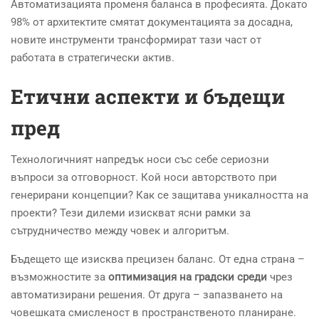
Автоматизацията променя баланса в професията. Докато
98% от архитектите смятат документацията за досадна,
новите инструменти трансформират тази част от
работата в стратегически актив.
Етични аспекти и бъдещи
пред
Технологичният напредък носи със себе сериозни
въпроси за отговорност. Кой носи авторството при
генерирани концепции? Как се защитава уникалността на
проекти? Тези дилеми изискват ясни рамки за
сътрудничество между човек и алгоритъм.
Бъдещето ще изисква прецизен баланс. От една страна –
възможностите за
оптимизация на градски среди
чрез
автоматизирани решения. От друга – запазването на
човешката смисленост в пространственото планиране.