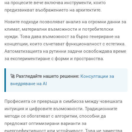
на процесите вече включва инструменти, които
предизвикват въображението на архитектите.
Новите подходи позволяват анализ на огромни данни за
климат, материални възможности и потребителски
нужди. Това дава възможност за бързо генериране на
концепции, които съчетават функционалност с естетика.
Автоматизацията на рутинни задачи освобождава време
за експериментиране с форми и пространства.
🚀 Разгледайте нашето решение:
Консултации за
внедряване на AI
Професията се превръща в симбиоза между човешката
интуиция и цифровите възможности. Традиционните
методи се обогатяват с алгоритми, способни да
предложат оптимизирани варианти за
енергоефективност или устойчивост. Това не замества