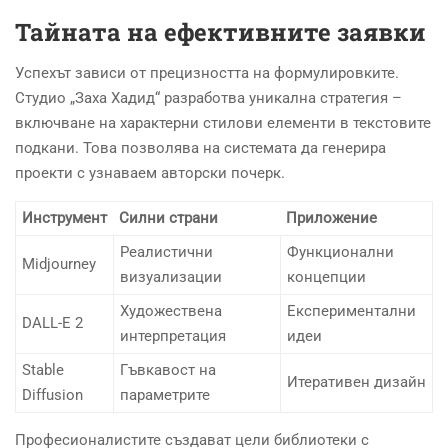
Тайната на ефективните заявки
Успехът зависи от прецизността на формулировките.
Студио „Заха Хадид“ разработва уникална стратегия –
включване на характерни стилови елементи в текстовите
подкани. Това позволява на системата да генерира
проекти с узнаваем авторски почерк.
Инструмент
Силни страни
Приложение
Реалистични
Функционални
Midjourney
визуализации
концепции
Художествена
Експериментални
DALL-E 2
интерпретация
идеи
Stable
Гъвкавост на
Итеративен дизайн
Diffusion
параметрите
Професионалистите създават цели библиотеки с