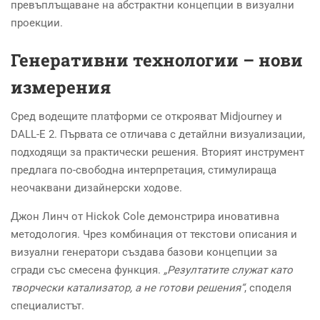
превъплъщаване на абстрактни концепции в визуални
проекции.
Генеративни технологии – нови
измерения
Сред водещите платформи се открояват Midjourney и
DALL-E 2. Първата се отличава с детайлни визуализации,
подходящи за практически решения. Вторият инструмент
предлага по-свободна интерпретация, стимулираща
неочаквани дизайнерски ходове.
Джон Линч от Hickok Cole демонстрира иновативна
методология. Чрез комбинация от текстови описания и
визуални генератори създава базови концепции за
сгради със смесена функция.
„Резултатите служат като
творчески катализатор, а не готови решения“
, споделя
специалистът.