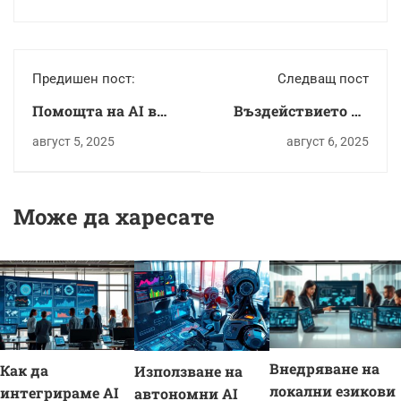
Предишен пост:
Следващ пост
Помощта на AI в
Въздействието на
борбата с
AI върху
август 5, 2025
август 6, 2025
климатичните
човешките
промени.
взаимоотношения.
Може да харесате
Внедряване на
Как да
Използване на
локални езикови
интегрираме AI
автономни AI