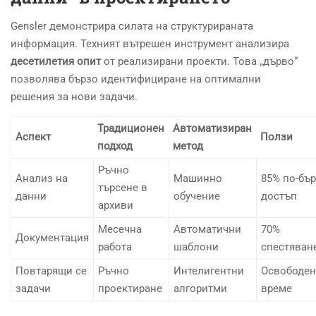
Gensler демонстрира силата на структурираната
информация. Техният вътрешен инструмент анализира
десетилетия опит
от реализирани проекти. Това „дърво“
позволява бързо идентифициране на оптимални
решения за нови задачи.
Традиционен
Автоматизиран
Аспект
Ползи
подход
метод
Ръчно
Анализ на
Машинно
85% по-бъ
търсене в
данни
обучение
достъп
архиви
Месечна
Автоматични
70%
Документация
работа
шаблони
спестяван
Повтарящи се
Ръчно
Интелигентни
Освободе
задачи
проектиране
алгоритми
време