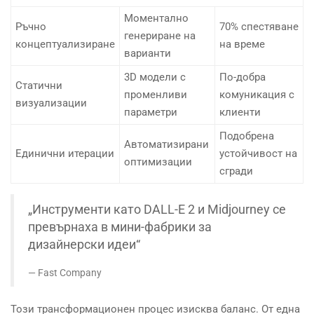
Моментално
Ръчно
70% спестяване
генериране на
концептуализиране
на време
варианти
3D модели с
По-добра
Статични
променливи
комуникация с
визуализации
параметри
клиенти
Подобрена
Автоматизирани
Единични итерации
устойчивост на
оптимизации
сгради
„Инструменти като DALL-E 2 и Midjourney се
превърнаха в мини-фабрики за
дизайнерски идеи“
Fast Company
Този трансформационен процес изисква баланс. От една