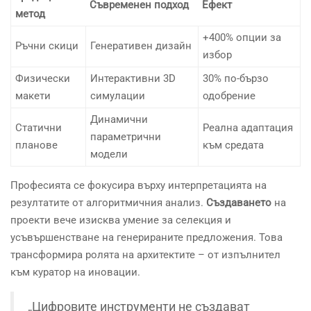
Съвременен подход
Ефект
метод
+400% опции за
Ръчни скици
Генеративен дизайн
избор
Физически
Интерактивни 3D
30% по-бързо
макети
симулации
одобрение
Динамични
Статични
Реална адаптация
параметрични
планове
към средата
модели
Професията се фокусира върху интерпретацията на
резултатите от алгоритмичния анализ.
Създаването
на
проекти вече изисква умение за селекция и
усъвършенстване на генерираните предложения. Това
трансформира ролята на архитектите – от изпълнител
към куратор на иновации.
„Цифровите инструменти не създават