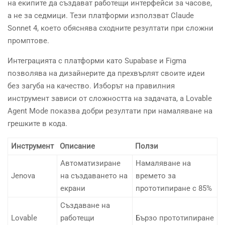
на екипите да създават работещи интерфейси за часове,
а не за седмици. Тези платформи използват Claude
Sonnet 4, което обяснява сходните резултати при сложни
промптове.
Интеграцията с платформи като Supabase и Figma
позволява на дизайнерите да прехвърлят своите идеи
без загуба на качество. Изборът на правилния
инструмент зависи от сложността на задачата, а Lovable
Agent Mode показва добри резултати при намаляване на
грешките в кода.
Инструмент
Описание
Ползи
Автоматизиране
Намаляване на
Jenova
на създаването на
времето за
екрани
прототипиране с 85%
Създаване на
Lovable
работещи
Бързо прототипиране