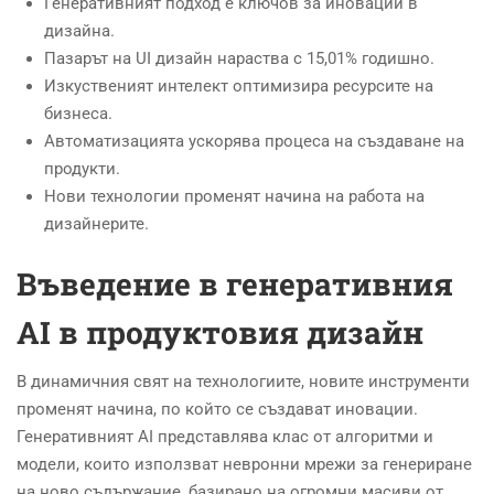
Генеративният подход е ключов за иновации в
дизайна.
Пазарът на UI дизайн нараства с 15,01% годишно.
Изкуственият интелект оптимизира ресурсите на
бизнеса.
Автоматизацията ускорява процеса на създаване на
продукти.
Нови технологии променят начина на работа на
дизайнерите.
Въведение в генеративния
AI в продуктовия дизайн
В динамичния свят на технологиите, новите инструменти
променят начина, по който се създават иновации.
Генеративният AI представлява клас от алгоритми и
модели, които използват невронни мрежи за генериране
на ново съдържание, базирано на огромни масиви от