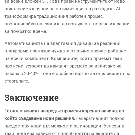
за всеки вложен $1. Това прави инструментите от ново
поколение ключови за оптимизация на разходите. AI
трансформира традиционния работен процес,
позволявайки на екипите да извършват повече итерации
за по-кратко време.
Автоматизацията на адаптивния дизайн за различни
платформи премахва нуждата от ръчно пренастройване
на всеки компонент. Компаниите, които приемат тези
промени, успяват да намалят времето за излизане на
пазара с 20-40%. Това е особено важно за оцеляването на
стартъпите.
Заключение
Технологичният напредък променя коренно начина, по
който създаваме нови решения.
Генеративният подход
предоставя нови възможности за иновации. Успехът в
тази нова ера зависи от способността на екипите да