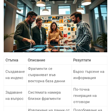
Стъпка
Описание
Резултати
Фрагменти се
Създаване
Бързо търсене на
съхраняват във
на индекс
информация
векторна база данни
По-точна
Задаване
Системата намира
генерация на
на въпрос
близки фрагменти
отговори
Извличане на данни от
Подобряване на