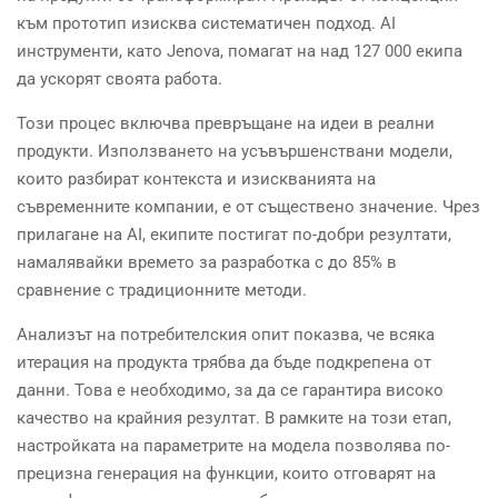
към прототип изисква систематичен подход. AI
инструменти, като Jenova, помагат на над 127 000 екипа
да ускорят своята работа.
Този процес включва превръщане на идеи в реални
продукти. Използването на усъвършенствани модели,
които разбират контекста и изискванията на
съвременните компании, е от съществено значение. Чрез
прилагане на AI, екипите постигат по-добри резултати,
намалявайки времето за разработка с до 85% в
сравнение с традиционните методи.
Анализът на потребителския опит показва, че всяка
итерация на продукта трябва да бъде подкрепена от
данни. Това е необходимо, за да се гарантира високо
качество на крайния резултат. В рамките на този етап,
настройката на параметрите на модела позволява по-
прецизна генерация на функции, които отговарят на