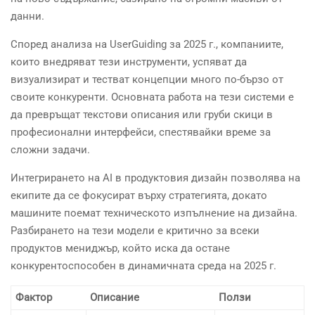
данни.
Според анализа на UserGuiding за 2025 г., компаниите,
които внедряват тези инструменти, успяват да
визуализират и тестват концепции много по-бързо от
своите конкуренти. Основната работа на тези системи е
да превръщат текстови описания или груби скици в
професионални интерфейси, спестявайки време за
сложни задачи.
Интегрирането на AI в продуктовия дизайн позволява на
екипите да се фокусират върху стратегията, докато
машините поемат техническото изпълнение на дизайна.
Разбирането на тези модели е критично за всеки
продуктов мениджър, който иска да остане
конкурентоспособен в динамичната среда на 2025 г.
Фактор
Описание
Ползи