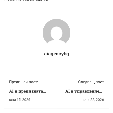
aiagencybg
Предишен пост:
Следващ пост
AI и прецизната
AI в управлението
медицина:
на човешките
юни 15, 2026
юни 22, 2026
персонализирано
ресурси: подбор и
лечение на база
развитие на