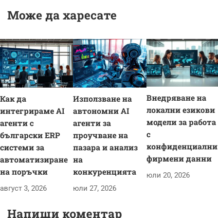
генетични данни
таланти
Може да харесате
Внедряване на
Как да
Използване на
локални езикови
интегрираме AI
автономни AI
модели за работа
агенти с
агенти за
с
български ERP
проучване на
конфиденциални
системи за
пазара и анализ
фирмени данни
автоматизиране
на
на поръчки
конкуренцията
юли 20, 2026
август 3, 2026
юли 27, 2026
Напиши коментар