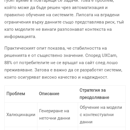
губят време в повтарящи се задачи. Това е проблем,
който може да бъде решен чрез автоматизация и
правилно обучение на системите. Липсата на вградени
ограничения върху данните също представлява риск, тъй
като моделите не винаги разпознават контекста на
информацията.
Практическият опит показва, че стабилността на
решенията е от съществено значение. Според UXCam,
88% от потребителите не се връщат на сайт след лошо
преживяване. Затова е важно да се разработят системи,
които осигуряват високо качество и надеждност.
Стратегия за
Проблем
Описание
преодоляване
Обучение на модели
Генериране на
Халюцинации
с контекстуални
неточни данни
данни