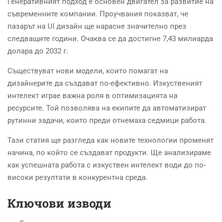
Генеративният подход е основен двигател за развитие на
съвременните компании. Проучвания показват, че
пазарът на UI дизайн ще нарасне значително през
следващите години. Очаква се да достигне 7,43 милиарда
долара до 2032 г.
Съществуват нови модели, които помагат на
дизайнерите да създават по-ефективно. Изкуственият
интелект играе важна роля в оптимизацията на
ресурсите. Той позволява на екипите да автоматизират
рутинни задачи, които преди отнемаха седмици работа.
Тази статия ще разгледа как новите технологии променят
начина, по който се създават продукти. Ще анализираме
как успешната работа с изкуствен интелект води до по-
високи резултати в конкурентна среда.
Ключови изводи