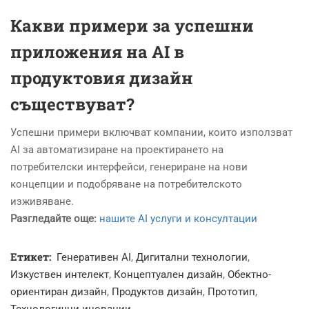
Какви примери за успешни
приложения на AI в
продуктовия дизайн
съществуват?
Успешни примери включват компании, които използват
AI за автоматизиране на проектирането на
потребителски интерфейси, генериране на нови
концепции и подобряване на потребителското
изживяване.
Разгледайте още:
нашите AI услуги и консултации
Етикет:
Генеративен AI
,
Дигитални технологии
,
Изкуствен интелект
,
Концептуален дизайн
,
Обектно-
ориентиран дизайн
,
Продуктов дизайн
,
Прототип
,
Технологични иновации