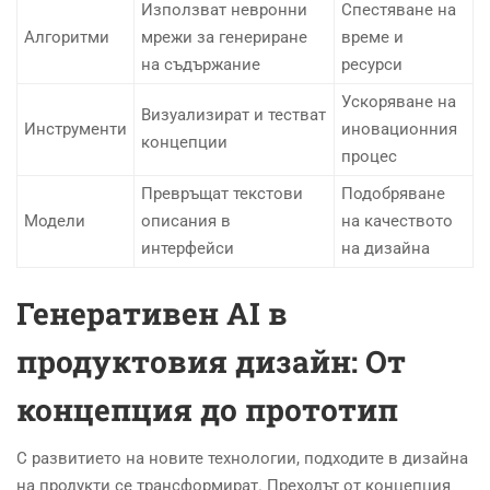
Използват невронни
Спестяване на
Алгоритми
мрежи за генериране
време и
на съдържание
ресурси
Ускоряване на
Визуализират и тестват
Инструменти
иновационния
концепции
процес
Превръщат текстови
Подобряване
Модели
описания в
на качеството
интерфейси
на дизайна
Генеративен
AI в
продуктовия дизайн: От
концепция до прототип
С развитието на новите технологии, подходите в дизайна
на продукти се трансформират. Преходът от концепция