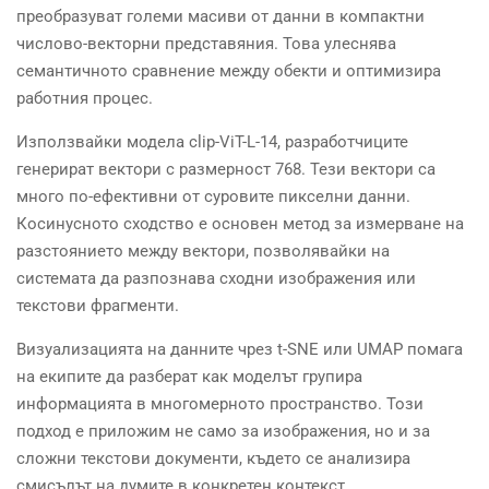
преобразуват големи масиви от данни в компактни
числово-векторни представяния. Това улеснява
семантичното сравнение между обекти и оптимизира
работния процес.
Използвайки модела clip-ViT-L-14, разработчиците
генерират вектори с размерност 768. Тези вектори са
много по-ефективни от суровите пикселни данни.
Косинусното сходство е основен метод за измерване на
разстоянието между вектори, позволявайки на
системата да разпознава сходни изображения или
текстови фрагменти.
Визуализацията на данните чрез t-SNE или UMAP помага
на екипите да разберат как моделът групира
информацията в многомерното пространство. Този
подход е приложим не само за изображения, но и за
сложни текстови документи, където се анализира
смисълът на думите в конкретен контекст.