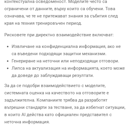
контекстуална осведоменост. Моделите често са
ограничени от данните, върху които са обучени. Това
означава, че те не притежават знания за събития след
края на техния тренировъчен период.
Рисковете при директно взаимодействие включват:
Извличане на конфиденциална информация, ако не
са въведени подходящи защитни механизми.
Генериране на неточни или неподходящи отговори.
Липса на актуализация на информацията, което може
да доведе до заблуждаващи резултати.
За да се подобри взаимодействието с моделите,
системната оценка на качеството на отговорите е
задължителна. Компаниите трябва да разработят
вътрешни стандарти за тестване, за да избегнат ситуации,
в които AI действа като официален представител с
неточна информация.