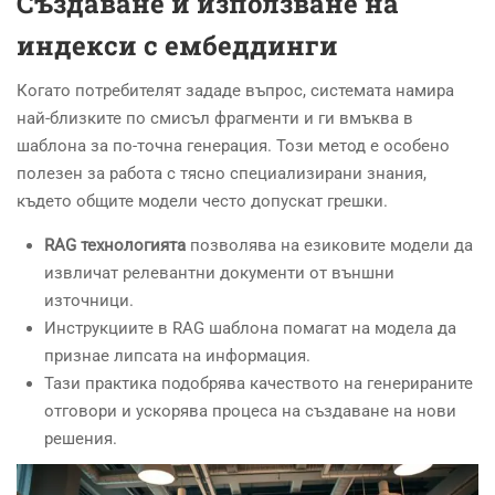
Създаване и използване на
индекси с ембеддинги
Когато потребителят зададе въпрос, системата намира
най-близките по смисъл фрагменти и ги вмъква в
шаблона за по-точна генерация. Този метод е особено
полезен за работа с тясно специализирани знания,
където общите модели често допускат грешки.
RAG технологията
позволява на езиковите модели да
извличат релевантни документи от външни
източници.
Инструкциите в RAG шаблона помагат на модела да
признае липсата на информация.
Тази практика подобрява качеството на генерираните
отговори и ускорява процеса на създаване на нови
решения.