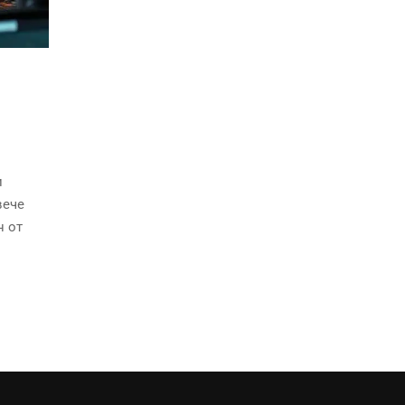
и
вече
н от