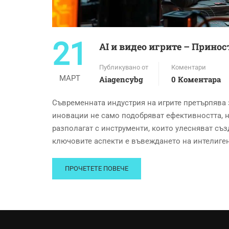
21
AI и видео игрите – Принос
Публикувано от
Коментари
МАРТ
Aiagencybg
0 Коментара
Съвременната индустрия на игрите претърпява 
иновации не само подобряват ефективността, н
разполагат с инструменти, които улесняват съ
ключовите аспекти е въвеждането на интелиген
ПРОЧЕТЕТЕ ПОВЕЧЕ