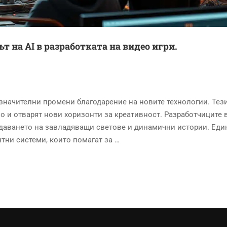
ът на AI в разработката на видео игри.
значителни промени благодарение на новите технологии. Тез
о и отварят нови хоризонти за креативност. Разработчиците 
здаването на завладяващи светове и динамични истории. Еди
тни системи, които помагат за …