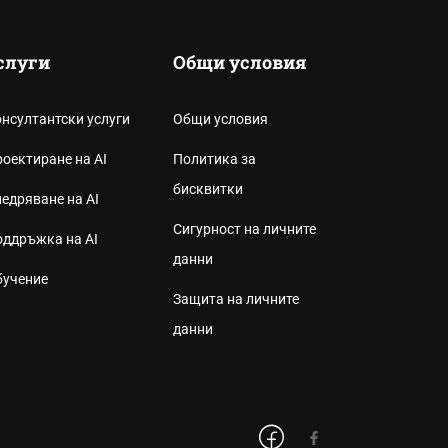
слуги
Общи условия
нсултантски услуги
Общи условия
оектиране на AI
Политика за
бисквитки
едряване на AI
Сигурност на личните
ддръжка на AI
данни
бучение
Защита на личните
данни