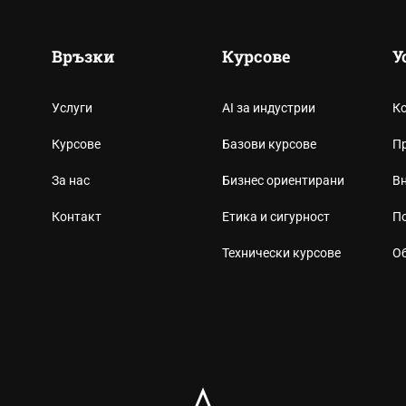
Връзки
Курсове
У
Услуги
AI за индустрии
Ко
Курсове
Базови курсове
Пр
За нас
Бизнес ориентирани
Вн
Контакт
Етика и сигурност
По
Технически курсове
О