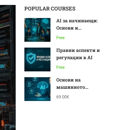
POPULAR COURSES
AI за начинаещи:
Основи и
приложения
Free
Правни аспекти и
регулации в AI
Free
Основи на
машинното
обучение
69.00€