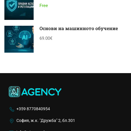
Free
Основи на машинното обучение
69.00€
+359 8770840954
София, ж.к. "Дружба" 2, бл.301